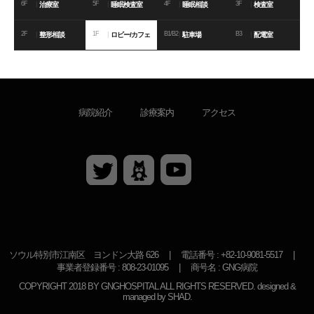
6F
|
5F
|
4F
|
3F
|
治療室
睡眠検査室
睡眠相談
検査室
2F
|
1F
|
B1/B2
|
B3
|
整形相談
ロビー/カフェ
駐車場
配電室
HEPAフィルター換気手術室、エアシャワー
睡眠クリニック専用相談室でいびき、
睡眠時
手術前、50種類の総合検診を通し安全を第一
手術後、早い回復のため多様な治療と経過確
システム、全ての医療器具の滅菌消毒をして
各分野別専門家たちが1:1で、相談を行
看護師が24時間常在している病室で快適に回
看護師が24時間常在している病室で快適に回
睡眠中に起きる症状を診断するため、多元化
睡眠中に起きる症状を診断するため、多元化
待機しながらコーヒーなど多様な種類の飲み
〈
〈
〈
〈
〈
〈
〈
〈
〈
〈
〉
〉
〉
〉
〉
〉
〉
〉
〉
〉
4F
1F
2F
3F
5F
6F
7F
8F
9F
10F
睡眠相談
ロビー/カフェ
整形相談
検査室
睡眠検査室
治療室
手術室
入院8病棟
入院9病棟
睡眠検査室
無呼吸と関連した専門的なカウンセリングが
に考えています。
認で構成されている空間です。
徹底的に感染管理を行っている清浄区域で、
います。
復を手助けいたします。
復を手助けいたします。
検査で構成されている空間です。
検査で構成されている空間です。
物を楽しめます。
可能です。
安心して手術が受けられる空間です。
病院紹介
診療案内
アクセス
ソウル特別市江南区 ヨンドン大路 626
|
電話番号 : +82-10-9081-5517
|
事業者登録番号 : 808-23-01095
|
商号名 : GNG病院
COPYRIGHT 2018 BY GNGHOSPITAL ALL RIGHTS RESERVED. designed &
managed by SHAD.