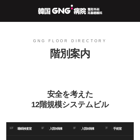
GNG FLOOR DIRECTORY
階別案内
安全を考えた
12階規模システムビル
10F
|
9F
|
8F
|
7F
|
睡眠検査室
入院9病棟
入院8病棟
手術室