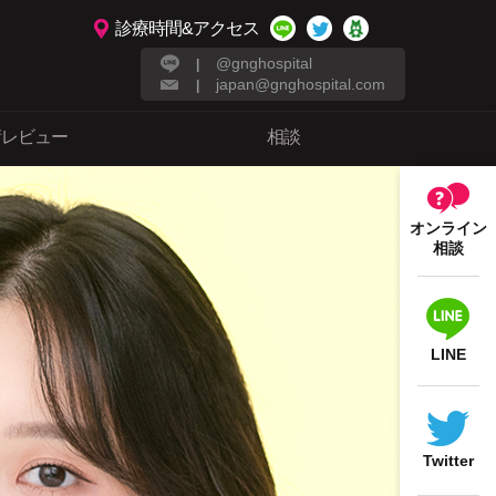
診療時間&アクセス
@gnghospital
|
japan@gnghospital.com
|
術レビュー
相談
オンライン
相談
LINE
Twitter